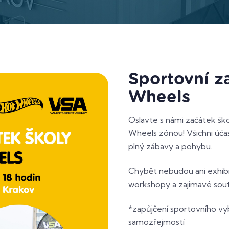
Sportovní z
Wheels
Oslavte s námi začátek ško
Wheels zónou! Všichni úča
plný zábavy a pohybu.
Chybět nebudou ani exhibi
workshopy a zajímavé sou
*zapůjčení sportovního vy
samozřejmostí