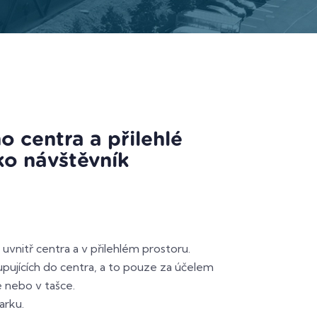
i,
o centra a přilehlé
ko návštěvník
uvnitř centra a v přilehlém prostoru.
upujících do centra, a to pouze za účelem
 nebo v tašce.
arku.