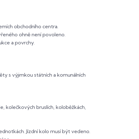
ázemích obchodního centra.
evřeného ohně není povoleno.
ukce a povrchy.
ty s výjimkou státních a komunálních
le, kolečkových bruslích, koloběžkách,
dnotkách. Jízdní kolo musí být vedeno.