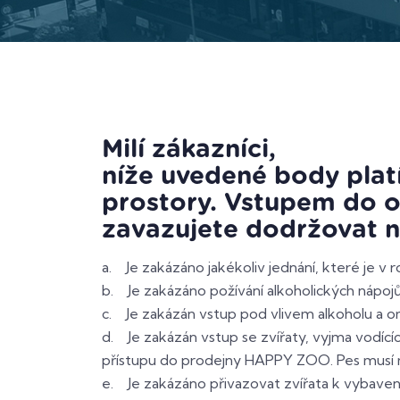
Milí 
níže uvedené body platí
prostory. Vstupem do o
zavazujete dodržovat ná
a. Je zakázáno jakékoliv jednání, které je v 
b. Je zakázáno požívání alkoholických nápoj
c. Je zakázán vstup pod vlivem alkoholu a oma
d. Je zakázán vstup se zvířaty, vyjma vodící
přístupu do prodejny HAPPY ZOO. Pes musí m
e. Je zakázáno přivazovat zvířata k vybaven