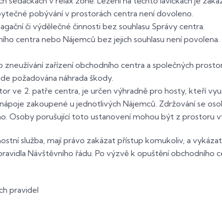
 sedačkách v relax zóně. Ležení na těchto lavičkách je zaká
ytečné pobývání v prostorách centra není dovoleno.
gační či výdělečné činnosti bez souhlasu Správy centra.
ho centra nebo Nájemců bez jejich souhlasu není povolena. 
neužívání zařízení obchodního centra a společných prostor, ja
ude požadována náhrada škody.
tor ve 2. patře centra, je určen výhradně pro hosty, kteří vy
 nápoje zakoupené u jednotlivých Nájemců. Zdržování se osob,
áno. Osoby porušující toto ustanovení mohou být z prostoru 
tní služba, mají právo zakázat přístup komukoliv, a vykázat
pravidla Návštěvního řádu. Po výzvě k opuštění obchodního c
výše uvedených pravidel