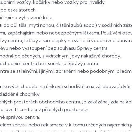
upními vozíky, kočárky nebo vozíky pro invalidy.
po eskalátorech.
ně mimo vyhrazené kóje.
 do půl těla, mytí nohou, čištění zubů apod.) v sociálních z
cími, zapáchajícími nebo nebezpečnými látkami. Používání ot
vy centra, letáky a samolepky na svislé či vodorovné konstr
pěvu nebo vystoupení bez souhlasu Správy centra.
hodně oblečených, s viditelnými jevy nakažlivé choroby.
obchodním centru bez souhlasu Správy centra.
tra se střelnými, i jinými, zbraněmi nebo podobnými předmě
kových chodeb, na úniková schodiště a na zásobovací dvůr.
dlážděné chodníky.
ehlých prostorách obchodního centra. Je zakázána jízda na ko
 uvnitř centra a v přilehlých prostorech.
é správou centra.
čelem servisu nebo reklamace v k tomu určených nájemních je