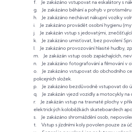
f. Je zakázáno vstupovat na eskalátory s nák
g. Je zakázáno běhání a pohyb v protisměru 
h. Je zakázáno nechávat nákupní vozíky vol
i. Je zakázáno provádět osobní hygienu (mytí
j. Je zakázán vstup s jedovatými, znečišťují
k. Je zakázáno umisťovat, bez povolení Sprá
l. Je zakázáno provozování hlasité hudby, z
m. Je zakázán vstup osob zapáchajících, nev
n. Je zakázáno fotografování a filmování v 
o. Je zakázáno vstupovat do obchodního cen
policejních složek.
p. Je zakázáno bezdůvodně vstupovat do úni
q. Je zakázán vjezd vozidly a motocykly na 
r. Je zakázán vstup na travnaté plochy v přil
elektrických koloběžkách skateboardech apod.
s. Je zakázáno shromáždění osob, nepovolen
t. Vstup s jízdními koly povolen pouze za ú