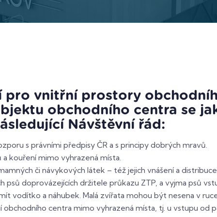
zákazníc
 pro vnitřní prostory obchodníh
bjektu obchodního centra se ja
sledující Návštěvní řád:
rozporu s právními předpisy ČR a s principy dobrých mravů.
ů a kouření mimo vyhrazená místa.
mných či návykových látek – též jejich vnášení a distribuce 
ch psů doprovázejících držitele průkazu ZTP, a vyjma psů vst
ít vodítko a náhubek. Malá zvířata mohou být nesena v ruce
í obchodního centra mimo vyhrazená místa, tj. u vstupu od p