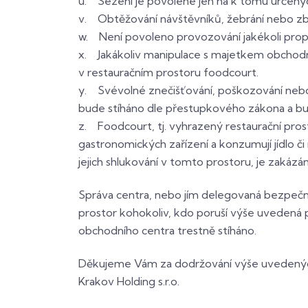
u. Sezení je povolené jen na k tomu určených
v. Obtěžování návštěvníků, žebrání nebo zb
w. Není povoleno provozování jakékoli propa
x. Jakákoliv manipulace s majetkem obchodní
v restauračním prostoru foodcourt.
y. Svévolné znečišťování, poškozování nebo z
bude stíháno dle přestupkového zákona a b
z. Foodcourt, tj. vyhrazený restaurační pros
gastronomických zařízení a konzumují jídlo či
jejich shlukování v tomto prostoru, je zakáz
Správa centra, nebo jím delegovaná bezpečnos
prostor kohokoliv, kdo poruší výše uvedená 
obchodního centra trestně stíháno.
Děkujeme Vám za dodržování 
Krakov Holding s.r.o.