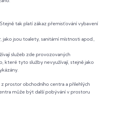
záno.
Stejně tak platí zákaz přemisťování vybavení
ko jsou toalety, sanitární místnosti apod.,
užívají služeb zde provozovaných
 které tyto služby nevyužívají, stejně jako
vykázány.
 z prostor obchodního centra a přilehlých
entra může být další pobývání v prostoru