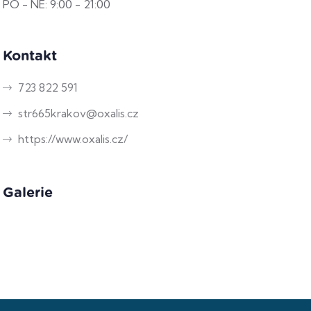
PO - NE: 9:00 - 21:00
Kontakt
723 822 591
str665krakov@oxalis.cz
https://www.oxalis.cz/
Galerie